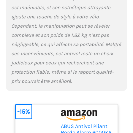
est inclus dans la
est indéniable, et son esthétique attrayante
livraison et peut être
monté sans outils à l'aide
ajoute une touche de style à votre vélo.
de bandes de serrage ; le
Cependant, la manipulation peut se révéler
cadenas est retiré du
support par la face.
complexe et son poids de 1,82 kg n’est pas
DÉTAILS DU PRODUIT :
négligeable, ce qui affecte sa portabilité. Malgré
Barres de 5 mm
ces inconvénients, cet antivol reste un choix
d'épaisseur en acier
spécialement trempé avec
judicieux pour ceux qui recherchent une
enrobage pour protéger la
protection fiable, même si le rapport qualité-
peinture ; niveau de
sécurité ABUS 10 sur 15 ;
prix pourrait être amélioré.
longueur 120 cm ; poids
1700 grammes ; support et
2 clés inclus
-15%
ABUS Antivol Pliant
Bordo Alarm 6000KA