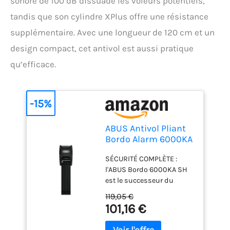
sonore de 100 dB dissuade les voleurs potentiels,
tandis que son cylindre XPlus offre une résistance
supplémentaire. Avec une longueur de 120 cm et un
design compact, cet antivol est aussi pratique
qu’efficace.
-15%
ABUS Antivol Pliant
Bordo Alarm 6000KA
SH avec Support, 120
SÉCURITÉ COMPLÈTE :
cm, Noir
l'ABUS Bordo 6000KA SH
est le successeur du
Bordo 6000A SH éprouvé
119,05 €
et, contrairement à son
101,16 €
prédécesseur, il ne
dispose pas seulement