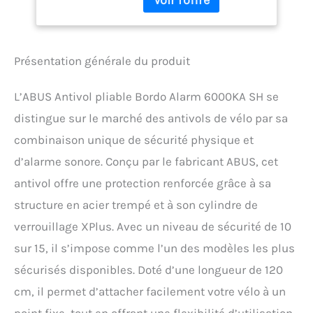
d'une fonction d'alarme,
mais est également équipé
d'un cylindre XPLUS de
haute qualité. AVEC
Présentation générale du produit
FONCTION D'ALARME
COMME DÉTECTION : la
détection de position 3D
L’ABUS Antivol pliable Bordo Alarm 6000KA SH se
intelligente détecte les
distingue sur le marché des antivols de vélo par sa
secousses suspectes et
déclenche d'abord un son
combinaison unique de sécurité physique et
d'avertissement unique,
d’alarme sonore. Conçu par le fabricant ABUS, cet
puis un signal d'alarme
d'au moins 100 dB
antivol offre une protection renforcée grâce à sa
pendant 20 secondes.
structure en acier trempé et à son cylindre de
CYLINDRE XPLUS DE
verrouillage XPlus. Avec un niveau de sécurité de 10
HAUTE QUALITÉ :
mécanisme breveté par
sur 15, il s’impose comme l’un des modèles les plus
ABUS ; offre une protection
sécurisés disponibles. Doté d’une longueur de 120
supplémentaire contre les
tentatives de
cm, il permet d’attacher facilement votre vélo à un
manipulation comme le